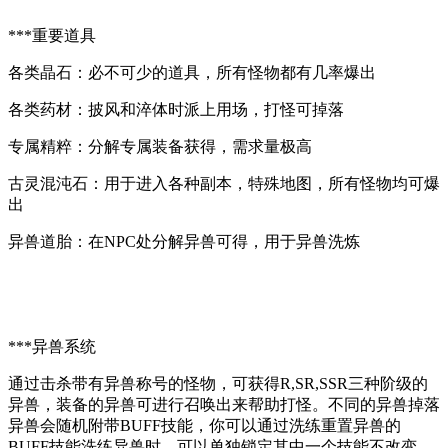
***重要道具
各类晶石：必不可少的道具，所有怪物都有几率爆出
各类药材：披风和淬体时派上用场，打怪可掉落
专属精粹：分解专属装备获得，需求量极高
古灵混沌石：用于进入各种副本，特殊地图，所有怪物均可爆
出
异兽道胎：在NPC处分解异兽可得，用于异兽洗炼
***异兽系统
通过击杀带有异兽称号的怪物，可获得R,SR,SSR三种阶级的
异兽，装备的异兽可进行召唤出来帮助打怪。不同的异兽掉落
异兽会随机附带BUFF技能，你可以通过洗练重置异兽的
BUFF技能洗练异兽时，可以单独锁定其中一个技能不改变。