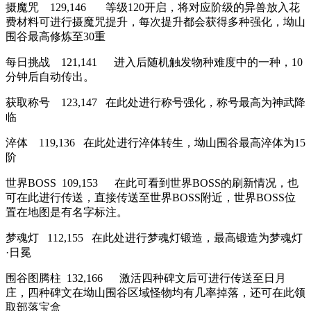
摄魔咒 129,146 等级120开启，将对应阶级的异兽放入花
费材料可进行摄魔咒提升，每次提升都会获得多种强化，坳山
围谷最高修炼至30重
每日挑战 121,141 进入后随机触发物种难度中的一种，10
分钟后自动传出。
获取称号 123,147 在此处进行称号强化，称号最高为神武降
临
淬体 119,136 在此处进行淬体转生，坳山围谷最高淬体为15
阶
世界BOSS 109,153 在此可看到世界BOSS的刷新情况，也
可在此进行传送，直接传送至世界BOSS附近，世界BOSS位
置在地图是有名字标注。
梦魂灯 112,155 在此处进行梦魂灯锻造，最高锻造为梦魂灯
·日冕
围谷图腾柱 132,166 激活四种碑文后可进行传送至日月
庄，四种碑文在坳山围谷区域怪物均有几率掉落，还可在此领
取部落宝盒