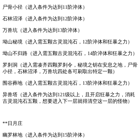
尸骨小径（进入条件为达到11阶淬体）
石林沼泽（进入条件为达到12阶淬体）
万兽坑（进入条件为达到13阶淬体）
坳山秘境（进入需五颗古灵混沌石，12阶淬体和狂暴之力）
坳山不归路（进入需五颗古灵混沌石，14阶淬体和狂暴之力）
罗刹洞（进入需凑齐四颗罗刹令，秘境之钥在安息之地，尸骨
小径，石林沼泽，万兽坑四处各可刷取出特定一颗）
围谷葬地（进入需五颗古灵混沌石，13阶淬体和狂暴之力）
异兽塔（进入条件为达到121级以上，且开启狂暴之力，消耗
古灵混沌石五颗，想要进入下一层就得清空这一层的怪物）
**日月庄
幽罗林地（进入条件为达到15阶淬体）