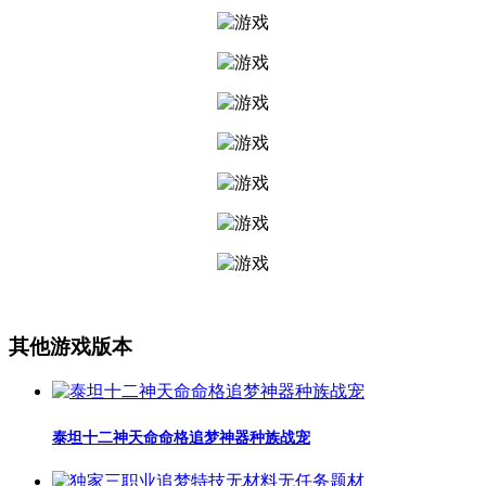
其他游戏版本
泰坦十二神天命命格追梦神器种族战宠