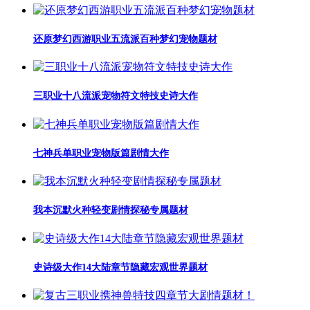
还原梦幻西游职业五流派百种梦幻宠物题材
三职业十八流派宠物符文特技史诗大作
七神兵单职业宠物版篇剧情大作
我本沉默火种轻变剧情探秘专属题材
史诗级大作14大陆章节隐藏宏观世界题材