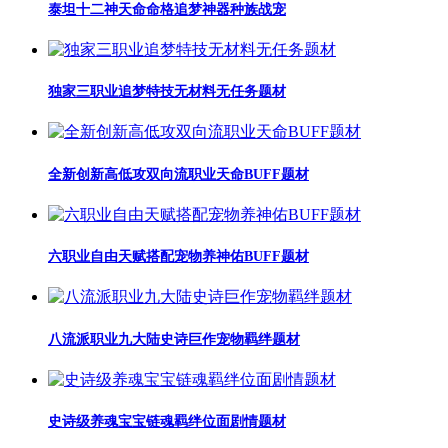
泰坦十二神天命命格追梦神器种族战宠
独家三职业追梦特技无材料无任务题材
全新创新高低攻双向流职业天命BUFF题材
六职业自由天赋搭配宠物养神佑BUFF题材
八流派职业九大陆史诗巨作宠物羁绊题材
史诗级养魂宝宝链魂羁绊位面剧情题材