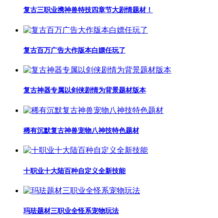
复古三职业携神兽特技四章节大剧情题材！
复古百万广告大作版本白嫖任玩了
复古神器专属以剑侠剧情为背景题材版本
稀有沉默复古神兽宠物八神技特色题材
十职业十大陆百种自定义全新技能
玛珐题材三职业全怪系宠物玩法